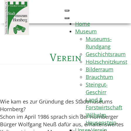
Home
Museum
Museums-
Rundgang
Geschichtsraum
Verein
Holzschnitzkunst
Bilderraum
Brauchtum
Steingut-
Geschirr
Land &
Wie kam es zur Gründung des Stadtmuseums
Forstwirtschaft
Hornberg?
Wilhelm
Schon im April 1986 sprach sich der Hornberger
Hausenstein
Bürger Wolfgang Neuß dafür aus, erhaltenswertes
Unser Verein