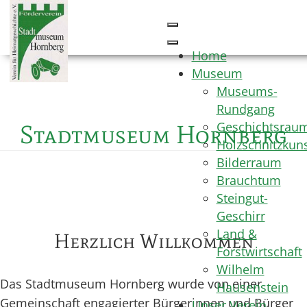
Home
Museum
Museums-
Rundgang
Geschichtsrau
Stadtmuseum Hornberg
Holzschnitzkun
Bilderraum
Brauchtum
Steingut-
Geschirr
Land &
Herzlich Willkommen
Forstwirtschaft
Wilhelm
Das Stadtmuseum Hornberg wurde von einer
Hausenstein
Gemeinschaft engagierter Bürgerinnen und Bürger
Unser Verein